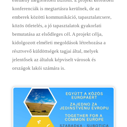
esemény megfelelően biztosít. E projekt keretében
konferenciák is megtartásra kerülnek, de az
emberek közötti kommunikáció, tapasztalatcsere,
közös ötletelés, a jó tapasztalatok gyakorlati
bemutatása az elsődleges cél. A projekt célja,
kidolgozott elméleti megoldások létrehozása a
résztvevő küldöttségek tagjai által, melyek
jelentősek az általuk képviselt városok és
országok lakói számára is.