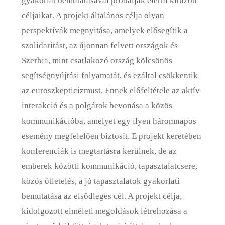
gyakorlat bemutatásával próbálják elérni kitűzött
céljaikat. A projekt általános célja olyan
perspektívák megnyitása, amelyek elősegítik a
szolidaritást, az újonnan felvett országok és
Szerbia, mint csatlakozó ország kölcsönös
segítségnyújtási folyamatát, és ezáltal csökkentik
az euroszkepticizmust. Ennek előfeltétele az aktív
interakció és a polgárok bevonása a közös
kommunikációba, amelyet egy ilyen háromnapos
esemény megfelelően biztosít. E projekt keretében
konferenciák is megtartásra kerülnek, de az
emberek közötti kommunikáció, tapasztalatcsere,
közös ötletelés, a jó tapasztalatok gyakorlati
bemutatása az elsődleges cél. A projekt célja,
kidolgozott elméleti megoldások létrehozása a