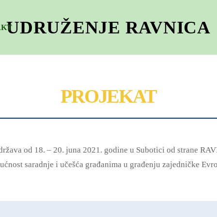
UDRUŽENJE RAVNICA
AKT
PROJEKAT
 održava od 18. – 20. juna 2021. godine u Subotici od str
 saradnje i učešća građanima u građenju zajedničke Evrope 