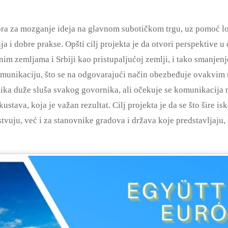
ora za mozganje ideja na glavnom subotičkom trgu, uz pomoć lo
a i dobre prakse. Opšti cilj projekta je da otvori perspektive 
m zemljama i Srbiji kao pristupaljućoj zemlji, i tako smanjenj
komunikaciju, što se na odgovarajući način obezbeđuje ovakvi
lika duže sluša svakog govornika, ali očekuje se komunikacija
stava, koja je važan rezultat. Cilj projekta je da se što šire is
uju, već i za stanovnike gradova i država koje predstavljaju, i 