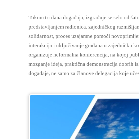
Tokom tri dana događaja, izgrađuje se selo od šat
predstavljanjem radionica, zajedničkog razmišljanj
solidarnost, proces uzajamne pomoći novoprimljeni
interakcija i uključivanje građana u zajedničku 
organizuje neformalna konferencija, na kojoj pub
mozganje ideja, praktična demonstracija dobrih isku
događaje, ne samo za članove delegacija koje učestv