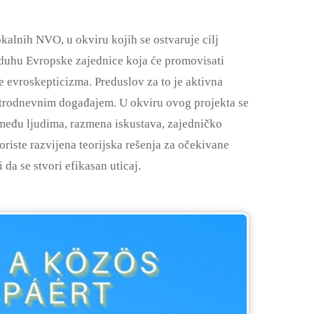
kalnih NVO, u okviru kojih se ostvaruje cilj
u duhu Evropske zajednice koja će promovisati
e evroskepticizma. Preduslov za to je aktivna
m trodnevnim događajem. U okviru ovog projekta se
 među ljudima, razmena iskustava, zajedničko
koriste razvijena teorijska rešenja za očekivane
da se stvori efikasan uticaj.