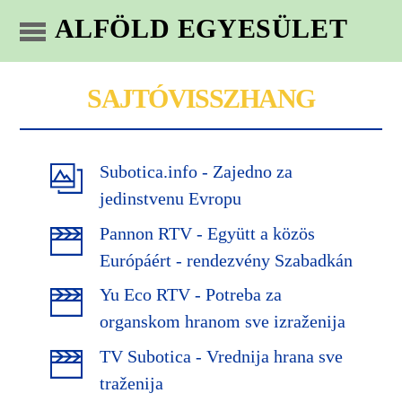
ALFÖLD EGYESÜLET
SAJTÓVISSZHANG
Subotica.info - Zajedno za
jedinstvenu Evropu
Pannon RTV - Együtt a közös
Európáért - rendezvény Szabadkán
Yu Eco RTV - Potreba za
organskom hranom sve izraženija
TV Subotica - Vrednija hrana sve
traženija